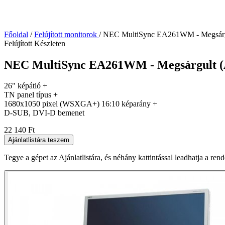
Főoldal
/
Felújított monitorok
/
NEC MultiSync EA261WM - Megsárgul
Felújított
Készleten
NEC MultiSync EA261WM - Megsárgult (A
26" képátló +
TN panel típus +
1680x1050 pixel (WSXGA+) 16:10 képarány +
D-SUB, DVI-D bemenet
22 140 Ft
Ajánlatlistára teszem
Tegye a gépet az Ajánlatlistára, és néhány kattintással leadhatja a ren