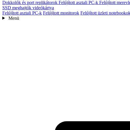
Dokkolók és port replikátorok
Felújított asztali PC-k
Felújított mere
SSD meghajtók
videókártya
Felújított asztali PC-k
Felújított monitorok
Felújított üzleti notebooko
Menü