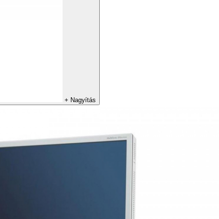
+
Nagyítás