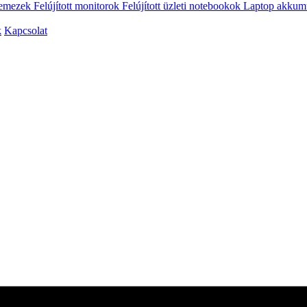
vlemezek
Felújított monitorok
Felújított üzleti notebookok
Laptop akkum
k
Kapcsolat