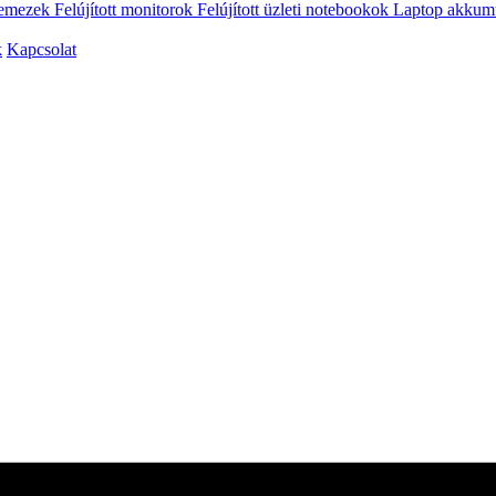
vlemezek
Felújított monitorok
Felújított üzleti notebookok
Laptop akkum
k
Kapcsolat