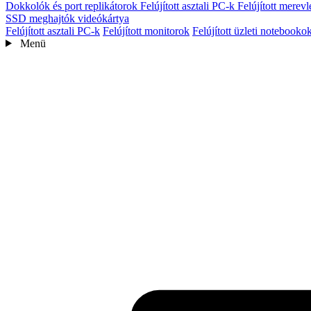
Dokkolók és port replikátorok
Felújított asztali PC-k
Felújított mere
SSD meghajtók
videókártya
Felújított asztali PC-k
Felújított monitorok
Felújított üzleti notebooko
Menü