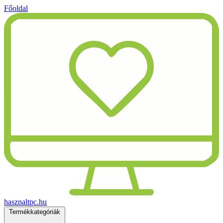
Főoldal
hasznaltpc.hu
Termékkategóriák