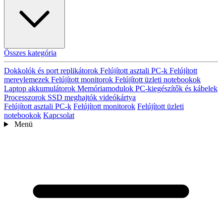
Összes kategória
Dokkolók és port replikátorok
Felújított asztali PC-k
Felújított
merevlemezek
Felújított monitorok
Felújított üzleti notebookok
Laptop akkumulátorok
Memóriamodulok
PC-kiegészítők és kábelek
Processzorok
SSD meghajtók
videókártya
Felújított asztali PC-k
Felújított monitorok
Felújított üzleti
notebookok
Kapcsolat
Menü