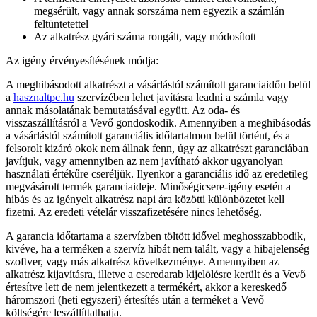
megsérült, vagy annak sorszáma nem egyezik a számlán
feltüntetettel
Az alkatrész gyári száma rongált, vagy módosított
Az igény érvényesítésének módja:
A meghibásodott alkatrészt a vásárlástól számított garanciaidőn belül
a
hasznaltpc.hu
szervízében lehet javításra leadni a számla vagy
annak másolatának bemutatásával együtt.
Az oda- és
visszaszállításról a Vevő gondoskodik.
Amennyiben a meghibásodás
a vásárlástól számított garanciális időtartalmon belül történt, és a
felsorolt kizáró okok nem állnak fenn, úgy az alkatrészt garanciában
javítjuk, vagy amennyiben az nem javítható akkor ugyanolyan
használati értékűre cseréljük.
Ilyenkor a garanciális idő az eredetileg
megvásárolt termék garanciaideje.
Minőségicsere-igény esetén a
hibás és az igényelt alkatrész napi ára közötti különbözetet kell
fizetni.
Az eredeti vételár visszafizetésére nincs lehetőség.
A garancia időtartama a szervízben töltött idővel meghosszabbodik,
kivéve, ha a terméken a szervíz hibát nem talált, vagy a hibajelenség
szoftver, vagy más alkatrész következménye. Amennyiben az
alkatrész kijavításra, illetve a cseredarab kijelölésre került és a Vevő
értesítve lett de nem jelentkezett a termékért, akkor a kereskedő
háromszori (heti egyszeri) értesítés után a terméket a Vevő
költségére leszállíttathatja.