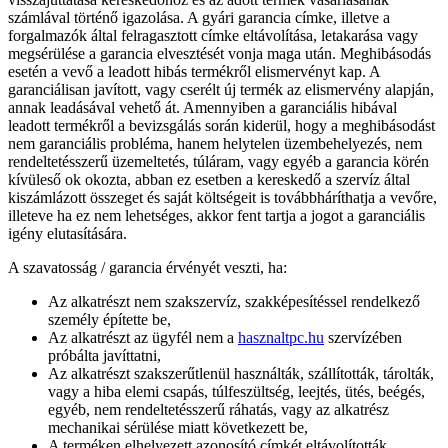
számlával történő igazolása. A gyári garancia címke, illetve a
forgalmazók által felragasztott címke eltávolítása, letakarása vagy
megsérülése a garancia elvesztését vonja maga után. Meghibásodás
esetén a vevő a leadott hibás termékről elismervényt kap. A
garanciálisan javított, vagy cserélt új termék az elismervény alapján,
annak leadásával vehető át. Amennyiben a garanciális hibával
leadott termékről a bevizsgálás során kiderül, hogy a meghibásodást
nem garanciális probléma, hanem helytelen üzembehelyezés, nem
rendeltetésszerű üzemeltetés, túláram, vagy egyéb a garancia körén
kívüleső ok okozta, abban ez esetben a kereskedő a szervíz által
kiszámlázott összeget és saját költségeit is továbbháríthatja a vevőre,
illeteve ha ez nem lehetséges, akkor fent tartja a jogot a garanciális
igény elutasítására.
A szavatosság / garancia érvényét veszti, ha:
Az alkatrészt nem szakszervíz, szakképesítéssel rendelkező
személy építette be,
Az alkatrészt az ügyfél nem a
hasznaltpc.hu
szervízében
próbálta javíttatni,
Az alkatrészt szakszerűtlenül használták, szállították, tárolták,
vagy a hiba elemi csapás, túlfeszültség, leejtés, ütés, beégés,
egyéb, nem rendeltetésszerű ráhatás, vagy az alkatrész
mechanikai sérülése miatt következett be,
A terméken elhelyezett azonosító címkét eltávolították,