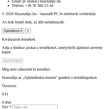
Email: pc (kukac) hasznaltpc.hu
Telefon: +36 30 560-53-34
© 2026 Hasznaltpc.hu – használt PC és notebook webáruház
Az árak bruttó árak, az áfát tartalmazzák.
Ajánlatlista
0
×
Kiválasztott termékek
Adja a listához azokat a termékeket, amelyekről ajánlatot szeretne
kapni.
Lista törlése
Még nem választott ki terméket.
Használja az „Ajánlatlistára teszem” gombot a terméklapokon.
Összesen
0 Ft
0
tétel
Név *