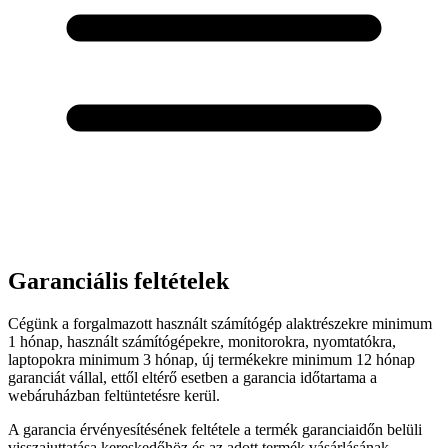
Garanciális feltételek
Cégünk a forgalmazott használt számítógép alaktrészekre minimum
1 hónap, használt számítógépekre, monitorokra, nyomtatókra,
laptopokra minimum 3 hónap, új termékekre minimum 12 hónap
garanciát vállal, ettől eltérő esetben a garancia időtartama a
webáruházban feltüntetésre kerül.
A garancia érvényesítésének feltétele a termék garanciaidőn belüli
visszajuttatása kereskedőhöz és az adott termék vásárlásának